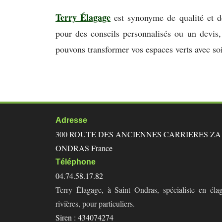
Terry Élagage
est synonyme de qualité et d
pour des conseils personnalisés ou un devi
pouvons transformer vos espaces verts avec so
Adresse
300 ROUTE DES ANCIENNES CARRIERES ZA D
ONDRAS France
Téléphone
04.74.58.17.82
Terry Élagage, à Saint Ondras, spécialiste en élag
rivières, pour particuliers.
Siren : 434074274