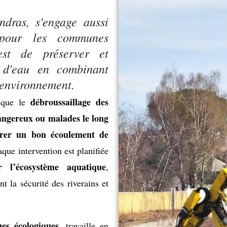
dras, s'engage aussi
s pour les communes
est de préserver et
s d'eau en combinant
l'environnement.
débroussaillage des
s que le
dangereux ou malades le long
surer un bon écoulement de
aque intervention est planifiée
r l’écosystème aquatique
,
nt la sécurité des riverains et
ues écologiques
, travaille en